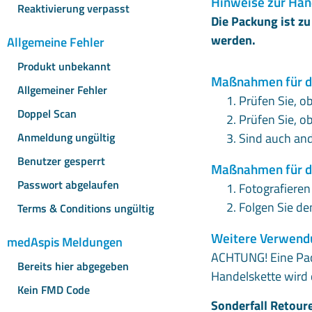
Hinweise zur Ha
Reaktivierung verpasst
Die Packung ist zu
werden.
Allgemeine Fehler
Produkt unbekannt
Maßnahmen für d
Allgemeiner Fehler
Prüfen Sie, o
Doppel Scan
Prüfen Sie, o
Anmeldung ungültig
Sind auch and
Benutzer gesperrt
Maßnahmen für di
Passwort abgelaufen
Fotografieren
Folgen Sie d
Terms & Conditions ungültig
Weitere Verwend
medAspis Meldungen
ACHTUNG! Eine Pack
Bereits hier abgegeben
Handelskette wird 
Kein FMD Code
Sonderfall Retoure